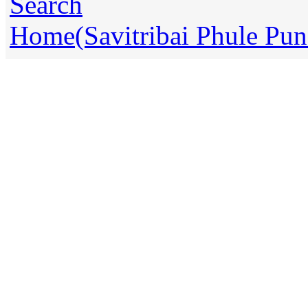
Search
Home(Savitribai Phule Pune