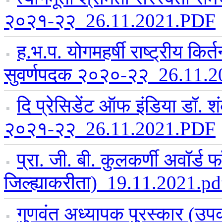
२०२१-२२_26.11.2021.PDF
ह.भ.प. योगमहर्षी राष्ट्रीय किर
सुवर्णपदक २०२०-२२_26.11.
दि प्रेसिडेंट ऑफ इंडिया डॉ. श
२०२१-२२_26.11.2021.PDF
प्रा. जी. बी. कुलकर्णी अवॉर्ड 
जिल्ह्याकरीता)_19.11.2021.pd
गुणवंत अध्यापक पुरस्कार (उप